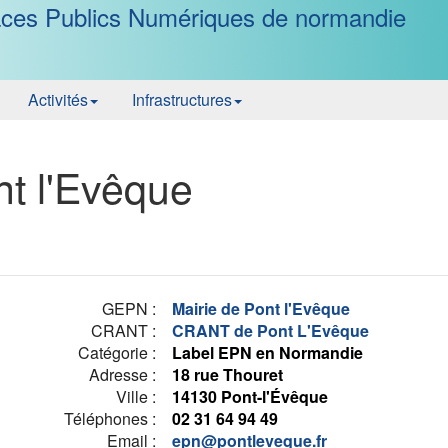
ces Publics Numériques de normandie
Activités
Infrastructures
t l'Evêque
GEPN :
Mairie de Pont l'Evêque
CRANT :
CRANT de Pont L'Evêque
Catégorie :
Label EPN en Normandie
Adresse :
18 rue Thouret
Ville :
14130 Pont-l'Évêque
Téléphones :
02 31 64 94 49
Email :
epn@pontleveque.fr